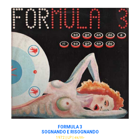
ADD TO CART
FORMULA 3
SOGNANDO E RISOGNANDO
1972 | LP | ex/m-