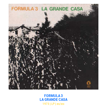
ADD TO CART
FORMULA 3
LA GRANDE CASA
1973 | LP | ex/ex-