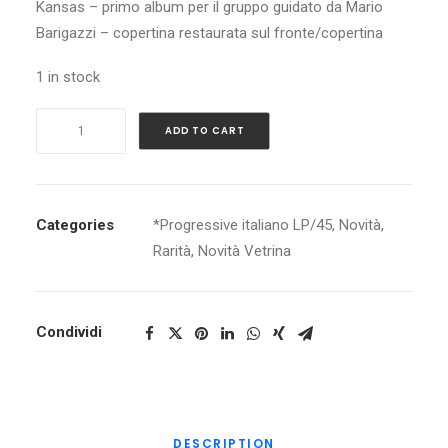
Kansas – primo album per il gruppo guidato da Mario
Barigazzi – copertina restaurata sul fronte/copertina
1 in stock
CAPRICORN
ADD TO CART
COLLEGE
ORFEO
2000
quantity
Categories
*Progressive italiano LP/45
,
Novità
,
Rarità
,
Novità Vetrina
Condividi
DESCRIPTION