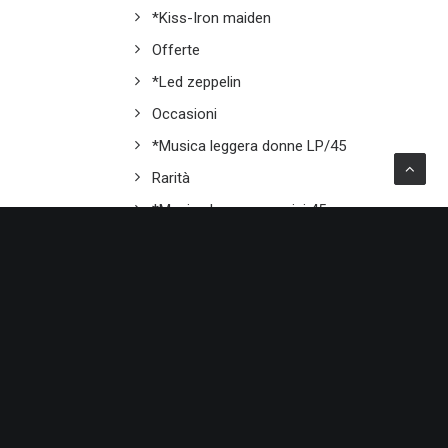
*Kiss-Iron maiden
Offerte
*Led zeppelin
Occasioni
*Musica leggera donne LP/45
Rarità
*Musica leggera uomini 45
*LP Made in UK
*Musica leggera uomini LP
Novità Vetrina
*Pink Floyd
Offerte Vetrina
MAILING LIST