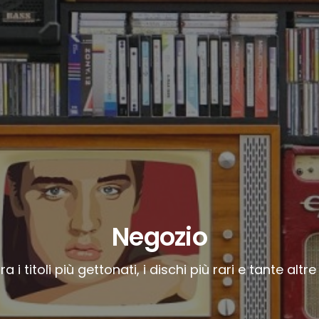
Negozio
a i titoli più gettonati, i dischi più rari e tante altre