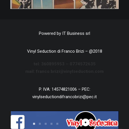
Powered by
IT Business srl
Vinyl Seduction di Franco Brizi – @2018
tel:
360895953 –
0774572635
mail: franco.brizi@vinylseduction.com
P. IVA: 14574821006 – PEC:
vinylseductiondifrancobrizi@pec.it