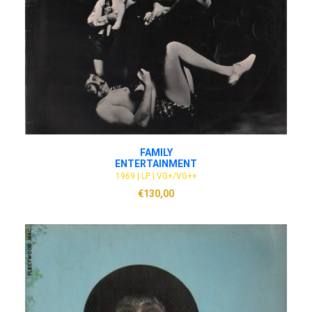
ADD TO CART
FAMILY
ENTERTAINMENT
1969 | LP | VG+/VG++
€
130,00