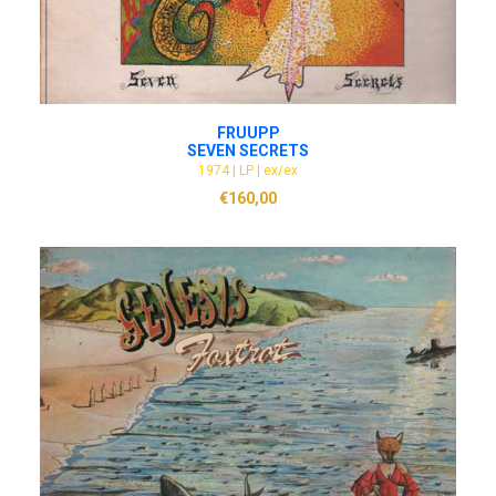
ADD TO CART
FRUUPP
SEVEN SECRETS
1974 | LP | ex/ex
€
160,00