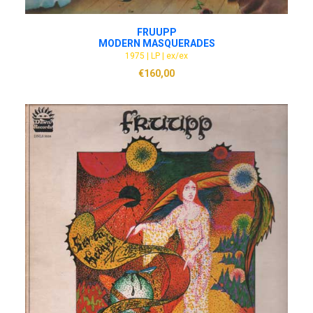
ADD TO CART
FRUUPP
MODERN MASQUERADES
1975 | LP | ex/ex
€
160,00