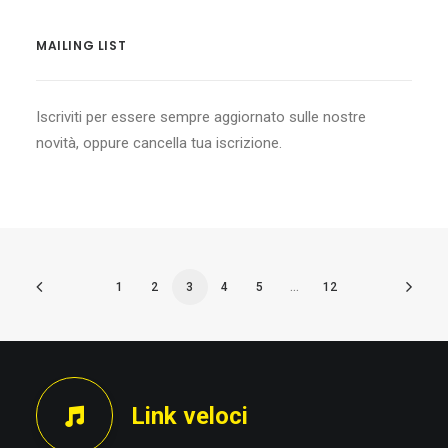
MAILING LIST
Iscriviti per essere sempre aggiornato sulle nostre
novità, oppure cancella tua iscrizione.
1
2
3
4
5
…
12
Link veloci