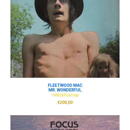
ADD TO CART
FLEETWOOD MAC
MR. WONDERFUL
1968 | LP | ex/vg+
€
200,00