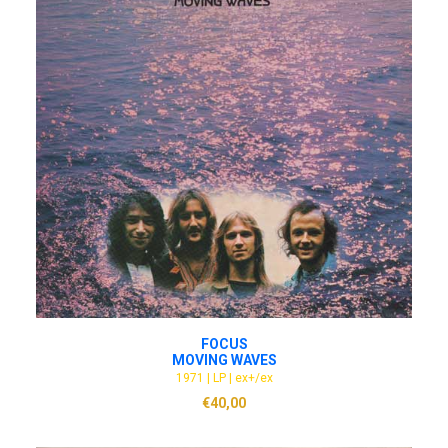
ADD TO CART
FOCUS
MOVING WAVES
1971 | LP | ex+/ex
€
40,00