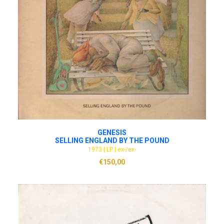
ADD TO CART
GENESIS
SELLING ENGLAND BY THE POUND
1973 | LP | ex-/ex-
€
150,00