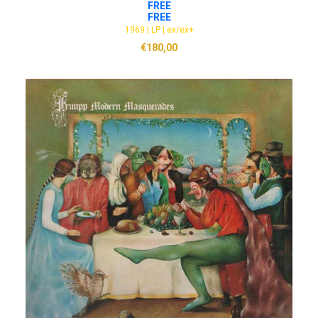
ADD TO CART
FREE
FREE
1969 | LP | ex/ex+
€
180,00