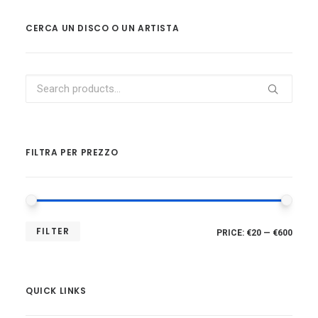
CERCA UN DISCO O UN ARTISTA
Search
for:
FILTRA PER PREZZO
MIN
MAX
FILTER
PRICE:
€20
—
€600
PRIC
PRIC
QUICK LINKS