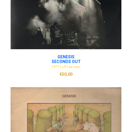
ADD TO CART
GENESIS
SECONDS OUT
1977 | LP | ex-/ex+
€
50,00