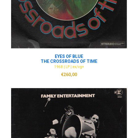
ADD TO CART
EYES OF BLUE
THE CROSSROADS OF TIME
1968 | LP | ex/vg+
€
260,00