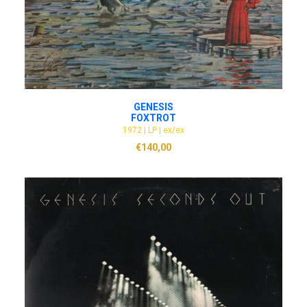
ADD TO CART
GENESIS
FOXTROT
1972 | LP | ex/ex
€
140,00