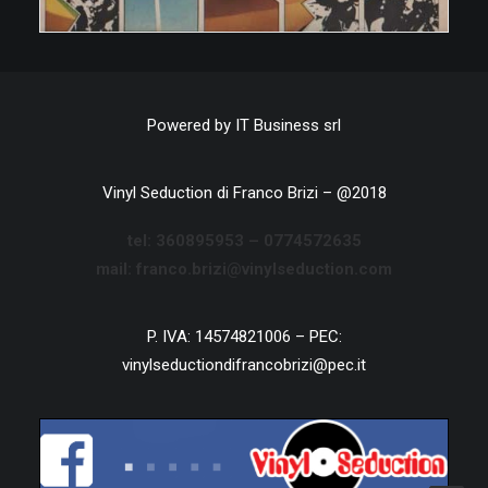
Powered by
IT Business srl
Vinyl Seduction di Franco Brizi – @2018
tel:
360895953 –
0774572635
mail: franco.brizi@vinylseduction.com
P. IVA: 14574821006 – PEC:
vinylseductiondifrancobrizi@pec.it